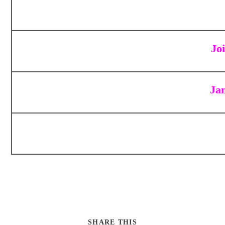
Jo
Ja
SHARE THIS