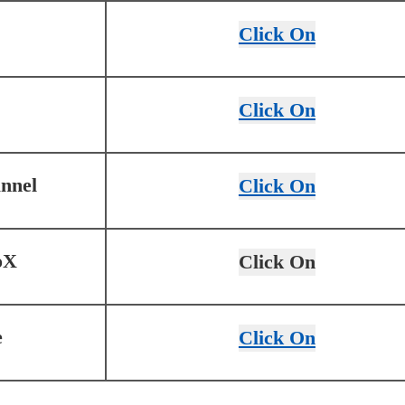
Click On
Click On
nnel
Click On
oX
Click On
e
Click On