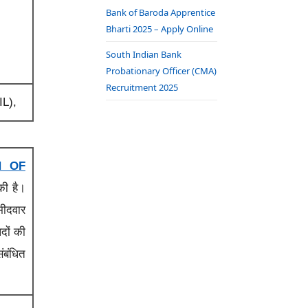
Bank of Baroda Apprentice
Bharti 2025 – Apply Online
South Indian Bank
Probationary Officer (CMA)
Recruitment 2025
IL),
N OF
की है।
मीदवार
दों की
ंबंधित