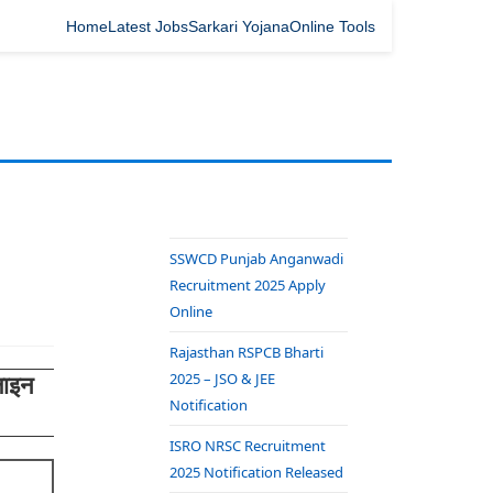
Home
Latest Jobs
Sarkari Yojana
Online Tools
SSWCD Punjab Anganwadi
Recruitment 2025 Apply
Online
Rajasthan RSPCB Bharti
2025 – JSO & JEE
लाइन
Notification
ISRO NRSC Recruitment
2025 Notification Released