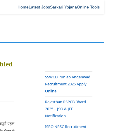
Home
Latest Jobs
Sarkari Yojana
Online Tools
bled
SSWCD Punjab Anganwadi
Recruitment 2025 Apply
Online
Rajasthan RSPCB Bharti
2025 – JSO & JEE
Notification
्वपूर्ण पहल
ISRO NRSC Recruitment