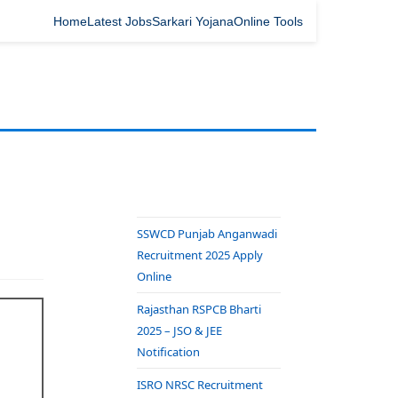
Home
Latest Jobs
Sarkari Yojana
Online Tools
SSWCD Punjab Anganwadi
Recruitment 2025 Apply
Online
Rajasthan RSPCB Bharti
2025 – JSO & JEE
Notification
ISRO NRSC Recruitment