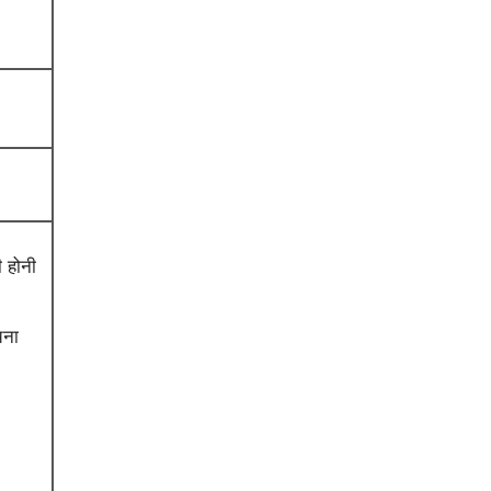
ी होनी
चना