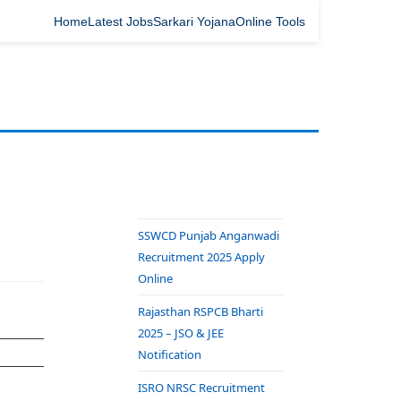
Home
Latest Jobs
Sarkari Yojana
Online Tools
SSWCD Punjab Anganwadi
Recruitment 2025 Apply
Online
Rajasthan RSPCB Bharti
2025 – JSO & JEE
Notification
ISRO NRSC Recruitment