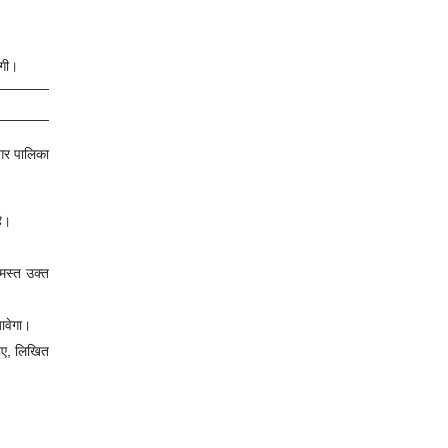
एगी।
गर पालिका
है।
मस्त उक्त
ावेगा।
हुए, लिखित