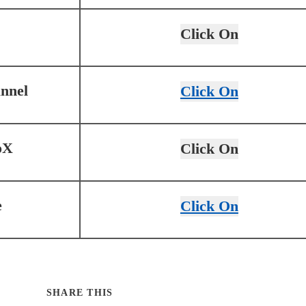
Click On
nnel
Click On
oX
Click On
e
Click On
SHARE THIS