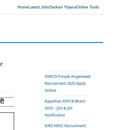
Home
Latest Jobs
Sarkari Yojana
Online Tools
e
SSWCD Punjab Anganwadi
Recruitment 2025 Apply
Online
री
Rajasthan RSPCB Bharti
2025 – JSO & JEE
Notification
ISRO NRSC Recruitment