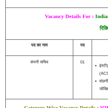
Vacancy Details For :
India
रिक्
पद का नाम
पद
कंपनी सचिव
01
इंस्ट
(ACS
वांछनी
जोखिम
Category Wise Vacancy Details :
IOB