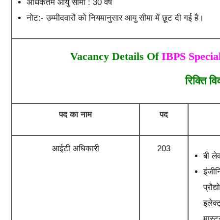
अधिकतम आयु सीमा : 30 वर्ष
नोट:- उम्मीदवारों को नियमानुसार आयु सीमा में छूट दी गई है।
Vacancy Details Of
IBPS Special
रिक्ति व
पद का नाम
पद
आईटी अधिकारी
203
बी ले
इंजीन
प्रौद
इलेक्
मास्ट