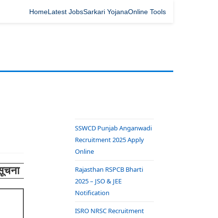
Home
Latest Jobs
Sarkari Yojana
Online Tools
SSWCD Punjab Anganwadi
Recruitment 2025 Apply
Online
सूचना
Rajasthan RSPCB Bharti
2025 – JSO & JEE
Notification
ISRO NRSC Recruitment