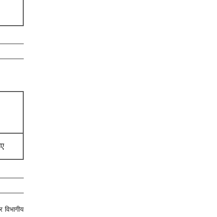
िए
और विभागीय