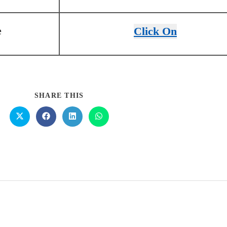
e
Click On
SHARE THIS