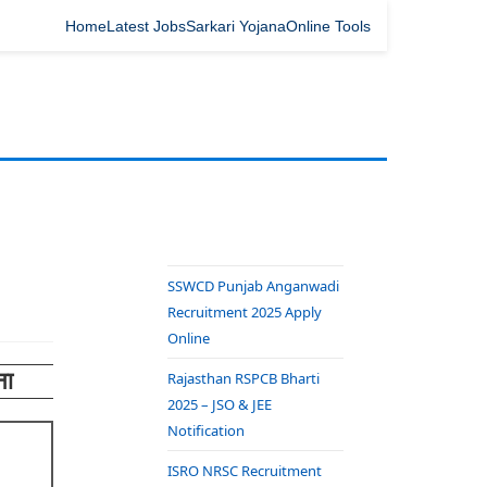
Home
Latest Jobs
Sarkari Yojana
Online Tools
SSWCD Punjab Anganwadi
Recruitment 2025 Apply
Online
ना
Rajasthan RSPCB Bharti
2025 – JSO & JEE
Notification
ISRO NRSC Recruitment