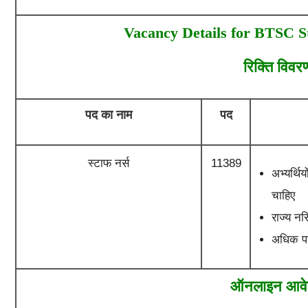
Vacancy Details for BTSC S
रिक्ति विवर
पद का नाम
पद
स्टाफ नर्स
11389
अभ्यर्थि
चाहिए
राज्य नर
अधिक पा
ऑनलाइन आव