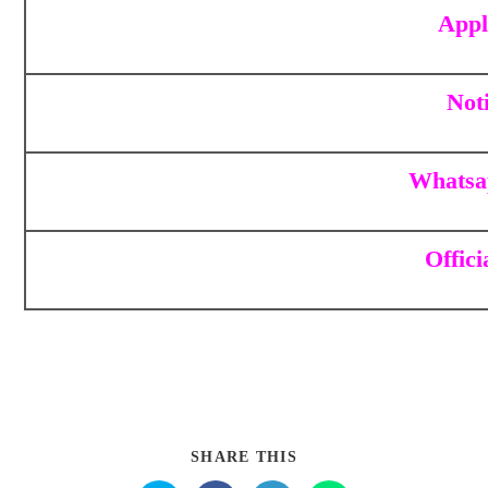
Appl
Noti
Whatsa
Offici
SHARE THIS