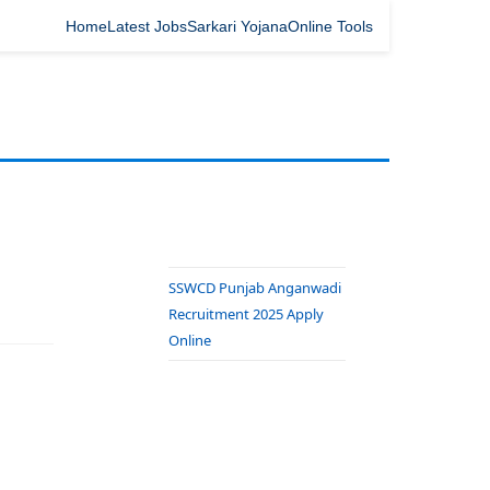
Home
Latest Jobs
Sarkari Yojana
Online Tools
SSWCD Punjab Anganwadi
Recruitment 2025 Apply
Online
Rajasthan RSPCB Bharti
2025 – JSO & JEE
Notification
ISRO NRSC Recruitment