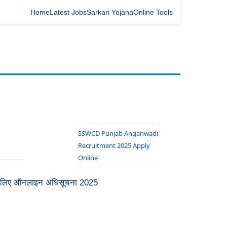
Home
Latest Jobs
Sarkari Yojana
Online Tools
SSWCD Punjab Anganwadi
Recruitment 2025 Apply
Online
Rajasthan RSPCB Bharti
ी के लिए ऑनलाइन अधिसूचना 2025
2025 – JSO & JEE
Notification
ISRO NRSC Recruitment