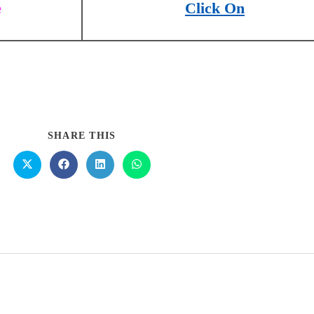
e
Click On
SHARE THIS