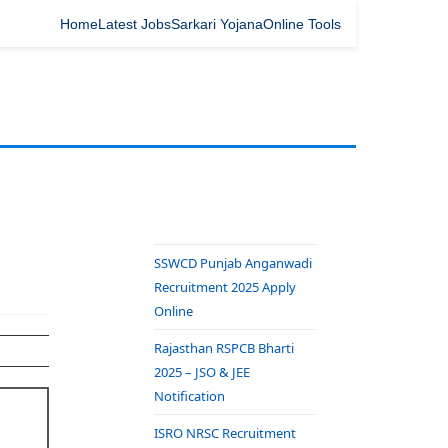
Home
Latest Jobs
Sarkari Yojana
Online Tools
SSWCD Punjab Anganwadi
Recruitment 2025 Apply
Online
Rajasthan RSPCB Bharti
2025 – JSO & JEE
Notification
ISRO NRSC Recruitment